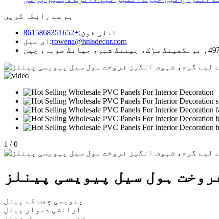
ہم سے رابطہ کریں
ٹیلی فون:
+8615868351652
rowena@hnlsdecor.com
ای میل:
1
/
0
روخت ہول سیل پیویسی پینلز
پیویسی چھت کے پینل
آرائشی دیوار پینل
منفرد پیویسی ڈیزائن