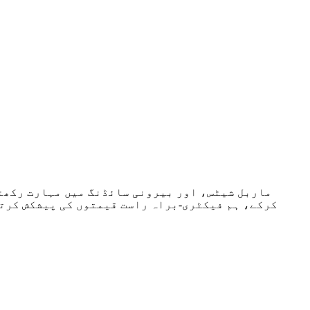
کرکے، ہم فیکٹری-براہ راست قیمتوں کی پیشکش کرتے