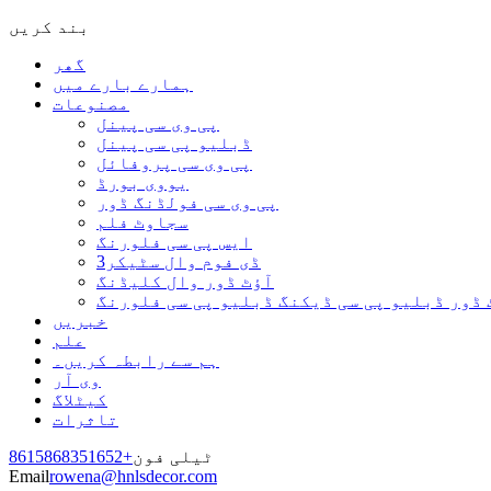
بند کریں
گھر
ہمارے بارے میں
مصنوعات
پی وی سی پینل
ڈبلیو پی سی پینل
پی وی سی پروفائل
یووی بورڈ
پی وی سی فولڈنگ ڈور
سجاوٹ فلم
ایس پی سی فلورنگ
3ڈی فوم وال سٹیکر
آؤٹ ڈور وال کلیڈنگ
 ڈور ڈبلیو پی سی ڈیکنگ ڈبلیو پی سی فلورنگ
خبریں
علم
ہم سے رابطہ کریں۔
وی آر
کیٹلاگ
تاثرات
ٹیلی فون
+8615868351652
Email
rowena@hnlsdecor.com