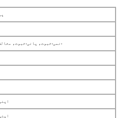
پی
نمی-ثبوت، پانی-ثبوت، مخالف-عمر رسیدہ، فائر پروف، مولڈ-ثبوت، کیڑے، ماحول دوست-
اپنی
اپنی