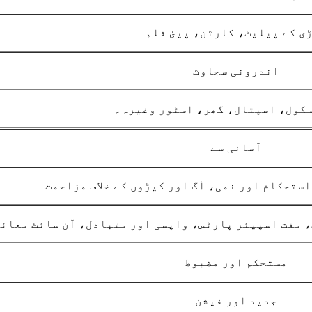
ی کے پیلیٹ، کارٹن، پیئ فلم
اندرونی سجاوٹ
کول، اسپتال، گھر، اسٹور وغیرہ۔
آسانی سے
استحکام اور نمی، آگ اور کیڑوں کے خلاف مزاحمت
، مفت اسپیئر پارٹس، واپسی اور متبادل، آن سائٹ معائن
مستحکم اور مضبوط
جدید اور فیشن