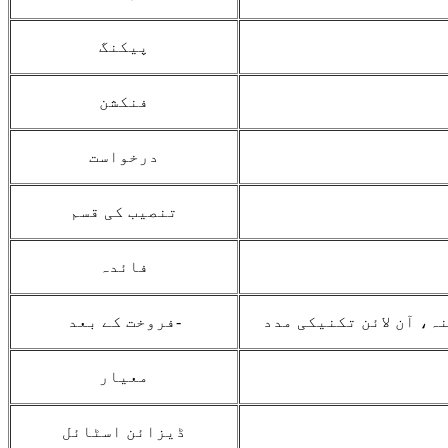
پیکنگ
فنکشن
درخواست
تنصیب کی قسم
فائدہ
ہ، آن لائن تکنیکی مدد
فروخت کے بعد-
معیار
ڈیزائن اسٹائل