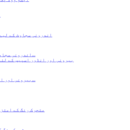
ک
اندرونی سجاوٹ کے لیے گرم، شہوت انگیز فروخت ہول سیل پیویسی...
بیرونی اور انڈور اسپیس کے لئے سوراخ شدہ سوفائٹ پینل پائید...
متحرک رنگ کے امتزاج میں حیرت انگیز نیم دائرے ڈبلیو پی سی ...