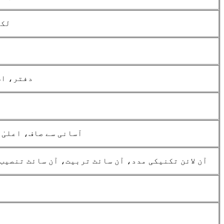
لکڑ
دفتر، اس
آسانی سے صاف، اعلیٰ 
آن لائن تکنیکی مدد، آن سائٹ تربیت، آن سائٹ تنصیب