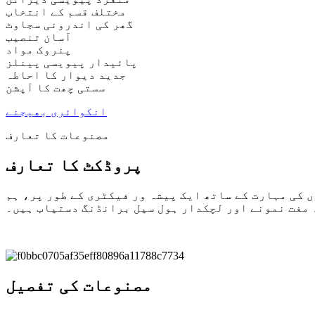
مختلف قسم کے انتخاب
گھر کی اندرونی سجاوٹ
آسان تنصیب
پنروک مواد
پائیدار پیویسی پینلز
جدید دیوار کا احاطہ
سستی چھت کا آپشن
انکوائری بھیجنے
مصنوعات کا تعارف
پروڈکٹ کا تعارف
رت کے ساتھ ایک پیشہ ور فیکٹری کے طور پر، ہم PVC/WPC وال پینلز، UV ماربل شیٹس، اور بیرونی سائڈنگ میں مہارت رکھتے ہیں۔ مڈل مینوں کو ختم
 مفت نمونے اور لچکدار ہول سیل برانڈنگ دستیاب ہیں۔
مصنوعات کی تفصیل