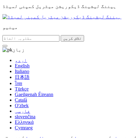
ہیننگ لیشینگ ڈیکوریشن میٹریل کمپنی لمیٹڈ
مینیو
تلاش کریں
زبان
اردو
English
Italiano
日本語
ไทย
Türkçe
Gaeilgenah Éireann
Català
O'zbek
فارسی
slovenčina
Ελληνικά
Cymraeg