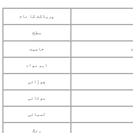
پروڈکٹ کا نام
سطح
خاصیت
اہم مواد
چوڑائی
موٹائی
لمبائی
رنگ