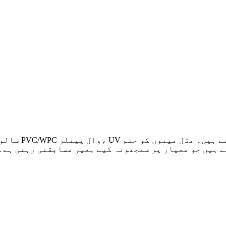
سالوں کی مہا
 ہیں جو معیار پر سمجھوتہ کیے بغیر مسابقتی رہتی ہے۔