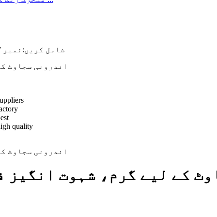
شامل کریں:
نمبر 497، نونگفینگ سڑک، ہیننگ شہر، جیانگ صوبہ، چین
ٹ کے لیے گرم، شہوت انگیز ف